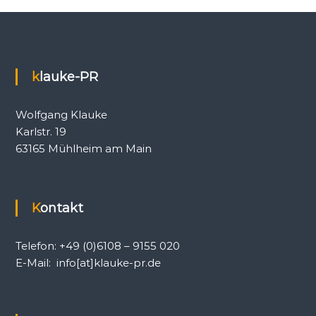
h
k
e
i
t
s
klauke-PR
a
r
b
Wolfgang Klauke
e
Karlstr. 19
i
63165 Mühlheim am Main
t
,
P
R
-
Kontakt
A
g
e
Telefon: +49 (0)6108 – 9155 020
n
E-Mail: info[at]klauke-pr.de
t
u
r