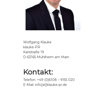
a
t
i
o
n
,
P
r
e
s
Wolfgang Klauke
s
klauke-PR
e
Karlstraße 19
-
D-63165 Mühlheim am Main
u
n
d
Kontakt:
Ö
f
Telefon: +49 (0)6108 – 9155 020
f
e
E-Mail: info[at]klauke-pr.de
n
t
l
i
c