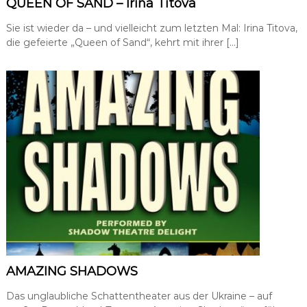
QUEEN OF SAND – Irina Titova
a
t
Sie ist wieder da – und vielleicht zum letzten Mal: Irina Titova,
i
die gefeierte „Queen of Sand“, kehrt mit ihrer […]
o
n
,
P
r
e
s
s
e
-
u
n
d
Ö
f
f
e
n
t
AMAZING SHADOWS
l
i
Das unglaubliche Schattentheater aus der Ukraine – auf
c