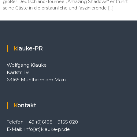
großer Deutschland-Tournee „Amazing Shadows“ entführt
h
seine Gäste in die erstaunliche und faszinierende […]
k
e
i
t
s
a
r
klauke-PR
b
e
i
Wolfgang Klauke
t
,
Karlstr. 19
P
63165 Mühlheim am Main
R
-
A
g
e
Kontakt
n
t
u
Telefon: +49 (0)6108 – 9155 020
r
E-Mail: info[at]klauke-pr.de