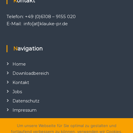
Kontakt
h
k
e
Telefon: +49 (0)6108 – 9155 020
i
E-Mail: info[at]klauke-pr.de
t
s
a
r
b
Navigation
e
i
t
Home
,
Downloadbereich
P
R
Kontakt
-
A
Jobs
g
Datenschutz
e
n
Impressum
t
u
r
Um unsere Webseite für Sie optimal zu gestalten und
fortlaufend verbessern zu können, verwenden wir Cookies.