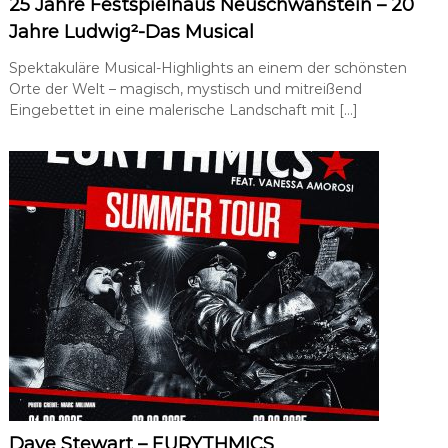
25 Jahre Festspielhaus Neuschwanstein – 20
a
Jahre Ludwig²-Das Musical
t
i
Spektakuläre Musical-Highlights an einem der schönsten
o
n
Orte der Welt – magisch, mystisch und mitreißend
,
Eingebettet in eine malerische Landschaft mit […]
P
r
e
s
s
e
-
u
n
d
Ö
f
f
e
n
t
l
i
Dave Stewart – EURYTHMICS
c