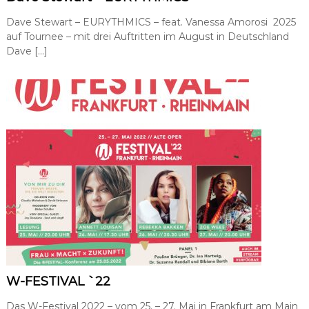
h
Dave Stewart – EURYTHMICS – feat. Vanessa Amorosi 2025
k
e
auf Tournee – mit drei Auftritten im August in Deutschland
i
Dave […]
t
s
a
r
b
e
i
t
,
P
R
-
A
g
e
n
t
u
W-FESTIVAL `22
r
Das W-Festival 2022 – vom 25. – 27. Mai in Frankfurt am Main