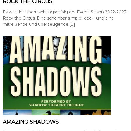
ROCK THE CIRCUS
a
t
Es war der Überraschungserfolg der Event-Saison 2022/2023:
i
Rock the Circus! Eine scheinbar simple Idee – und eine
o
mitreißende und überzeugende […]
n
,
P
r
e
s
s
e
-
u
n
d
Ö
f
f
e
n
t
l
AMAZING SHADOWS
i
c