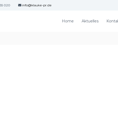
 55 020
info@klauke-pr.de
Home
Aktuelles
Konta