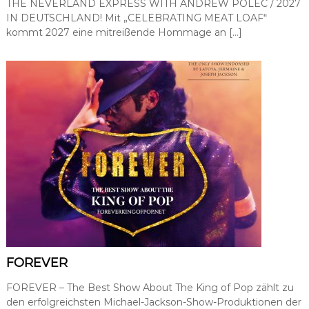
THE NEVERLAND EXPRESS WITH ANDREW POLEC / 2027
h
IN DEUTSCHLAND! Mit „CELEBRATING MEAT LOAF“
k
kommt 2027 eine mitreißende Hommage an […]
e
i
t
s
a
r
b
e
i
t
,
P
R
-
A
g
e
n
t
FOREVER
u
r
FOREVER – The Best Show About The King of Pop zählt zu
den erfolgreichsten Michael-Jackson-Show-Produktionen der