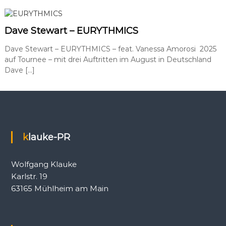
Dave Stewart – EURYTHMICS
Dave Stewart – EURYTHMICS – feat. Vanessa Amorosi 2025
auf Tournee – mit drei Auftritten im August in Deutschland
Dave […]
klauke-PR
Wolfgang Klauke
Karlstr. 19
63165 Mühlheim am Main