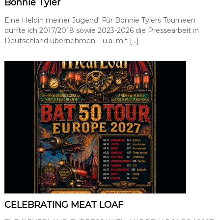
Bonnie Tyler
a
t
Eine Heldin meiner Jugend! Für Bonnie Tylers Tourneen
i
durfte ich 2017/2018 sowie 2023-2026 die Pressearbeit in
o
Deutschland übernehmen – u.a. mit […]
n
,
P
r
e
s
s
e
-
u
n
d
Ö
f
f
e
n
t
l
CELEBRATING MEAT LOAF
i
c