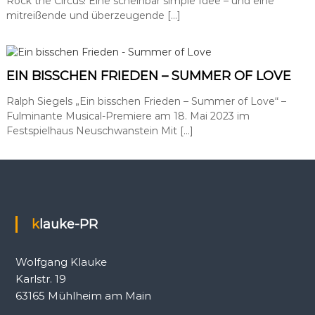
Rock the Circus! Eine scheinbar simple Idee – und eine
mitreißende und überzeugende […]
EIN BISSCHEN FRIEDEN – SUMMER OF LOVE
Ralph Siegels „Ein bisschen Frieden – Summer of Love“ –
Fulminante Musical-Premiere am 18. Mai 2023 im
Festspielhaus Neuschwanstein Mit […]
klauke-PR
Wolfgang Klauke
Karlstr. 19
63165 Mühlheim am Main