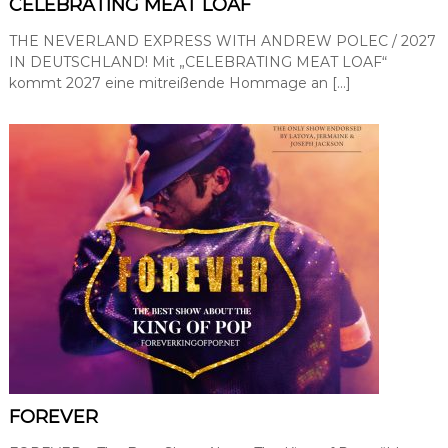
CELEBRATING MEAT LOAF
a
t
THE NEVERLAND EXPRESS WITH ANDREW POLEC / 2027
i
IN DEUTSCHLAND! Mit „CELEBRATING MEAT LOAF“
o
kommt 2027 eine mitreißende Hommage an […]
n
,
P
r
e
s
s
e
-
u
n
d
Ö
f
f
e
n
t
l
FOREVER
i
c