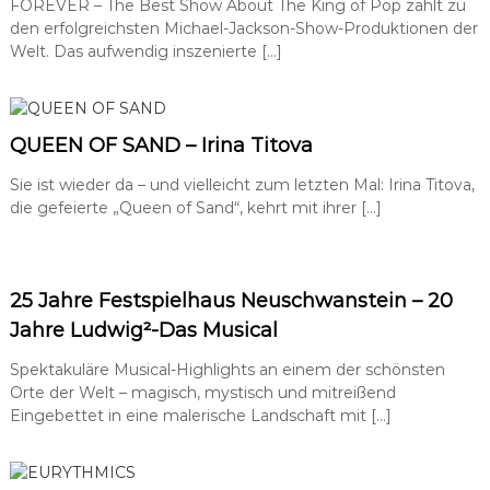
FOREVER – The Best Show About The King of Pop zählt zu
h
den erfolgreichsten Michael-Jackson-Show-Produktionen der
k
Welt. Das aufwendig inszenierte […]
e
i
t
s
a
QUEEN OF SAND – Irina Titova
r
b
Sie ist wieder da – und vielleicht zum letzten Mal: Irina Titova,
e
die gefeierte „Queen of Sand“, kehrt mit ihrer […]
i
t
,
P
R
25 Jahre Festspielhaus Neuschwanstein – 20
-
Jahre Ludwig²-Das Musical
A
g
Spektakuläre Musical-Highlights an einem der schönsten
e
n
Orte der Welt – magisch, mystisch und mitreißend
t
Eingebettet in eine malerische Landschaft mit […]
u
r