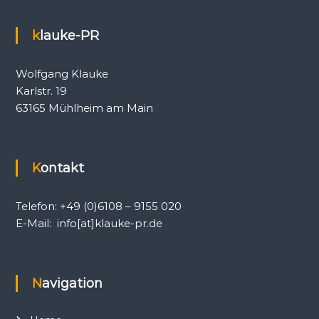
a
a
c
t
h
klauke-PR
i
:
o
n
Wolfgang Klauke
,
P
Karlstr. 19
r
63165 Mühlheim am Main
e
s
s
e
-
Kontakt
u
n
d
Telefon: +49 (0)6108 – 9155 020
Ö
E-Mail: info[at]klauke-pr.de
f
f
e
n
t
Navigation
l
i
c