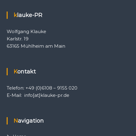
a
a
c
t
h
klauke-PR
i
:
o
n
Wolfgang Klauke
,
P
Karlstr. 19
r
63165 Mühlheim am Main
e
s
s
e
-
Kontakt
u
n
d
Telefon: +49 (0)6108 – 9155 020
Ö
E-Mail: info[at]klauke-pr.de
f
f
e
n
t
Navigation
l
i
c