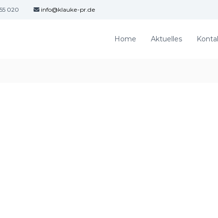
 55 020
info@klauke-pr.de
Home
Aktuelles
Konta