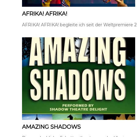
m
u
AFRIKA! AFRIKA!
n
i
AFRIKA! AFRIKA! begleite ich seit der Weltpremiere 2
k
a
t
i
o
n
,
P
r
e
s
s
e
-
u
n
AMAZING SHADOWS
d
Ö