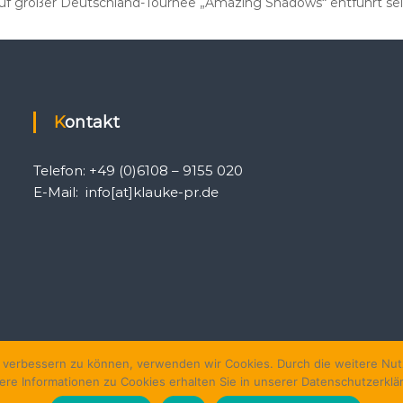
uf großer Deutschland-Tournee „Amazing Shadows“ entführt seine
Kontakt
Telefon: +49 (0)6108 – 9155 020
E-Mail: info[at]klauke-pr.de
nd verbessern zu können, verwenden wir Cookies. Durch die weitere N
ere Informationen zu Cookies erhalten Sie in unserer Datenschutzerklä