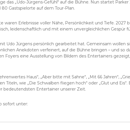
ährige das „Udo-Jürgens-Gefühl“ auf die Bühne. Nun startet Park
80 Gastspielorte auf dem Tour-Plan.
te waren Erlebnisse voller Nähe, Persönlichkeit und Tiefe. 202
sch, leidenschaftlich und mit einem unvergleichlichen Gespür für
ie mit Udo Jürgens persönlich gearbeitet hat. Gemeinsam wollen
önlichen Anekdoten verfeinert, auf die Bühne bringen – und s
 den Foyers eine Ausstellung von Bildern des Entertainers gez
ehrenwertes Haus“, „Aber bitte mit Sahne“, „Mit 66 Jahren“, „Gri
n Titeln, wie „Die Schwalben fliegen hoch“ oder „Glut und Eis“
r bedeutendsten Entertainer unserer Zeit.
 sofort unter: