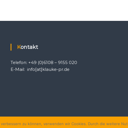
Kontakt
Telefon: +49 (0)6108 – 9155 020
E-Mail: info[at]klauke-pr.de
nd verbessern zu können, verwenden wir Cookies. Durch die weitere N