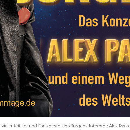
eler Kritiker und Fans beste Udo Jürgens-Interpret: Alex Parker