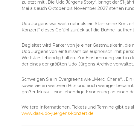
zuletzt mit „Die Udo Jürgens Story“, bringt der 51-j
P
Mai als auch Oktober bis November 2027 stehen rund 
R
-
A
Udo Jürgens war weit mehr als ein Star- seine Konzer
g
Konzert“ dieses Gefühl zurück auf die Bühne- authenti
e
n
Begleitet wird Parker von je einer Gastmusikerin, d
t
Udo Jürgens von einfühlsam bis euphorisch, mit pers
u
Weltstars lebendig halten. Zur Einstimmung wird in
r
der eines der größten Udo-Jürgens-Archive verwaltet.
Schwelgen Sie in Evergreens wie „Merci Cherie“, „Ein 
sowie vielen weiteren Hits und auch weniger bekannte
großer Musik – eine lebendige Erinnerung an einen de
Weitere Informationen, Tickets und Termine gibt es ab
www.das-udo-juergens-konzert.de.