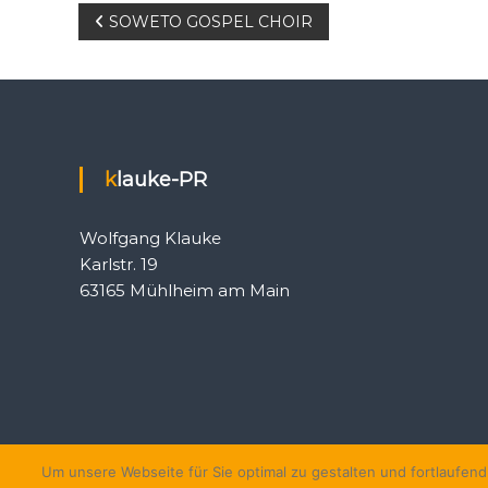
B
SOWETO GOSPEL CHOIR
e
i
t
klauke-PR
r
Wolfgang Klauke
a
Karlstr. 19
63165 Mühlheim am Main
g
s
n
a
Um unsere Webseite für Sie optimal zu gestalten und fortlaufe