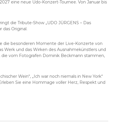
er 2027 eine neue Udo-Konzert-Tournee. Von Januar bis
7 bringt die Tribute-Show „UDO JÜRGENS – Das
 das Original.
 sie die besonderen Momente der Live-Konzerte von
o das Werk und das Wirken des Ausnahmekünstlers und
eigt, die vom Fotografen Dominik Beckmann stammen,
echischer Wein“, „Ich war noch niemals in New York“
. Erleben Sie eine Hommage voller Herz, Respekt und