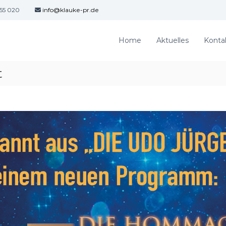
 55 020
info@klauke-pr.de
Home
Aktuelles
Konta
t