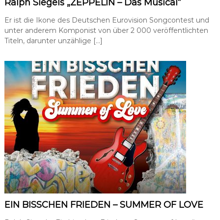
Ralph Siegels „ZEPPELIN – Das Musical“
a
t
Er ist die Ikone des Deutschen Eurovision Songcontest und
i
unter anderem Komponist von über 2 000 veröffentlichten
o
Titeln, darunter unzählige […]
n
,
P
r
e
s
s
e
-
u
n
d
Ö
f
f
e
n
t
l
EIN BISSCHEN FRIEDEN – SUMMER OF LOVE
i
c